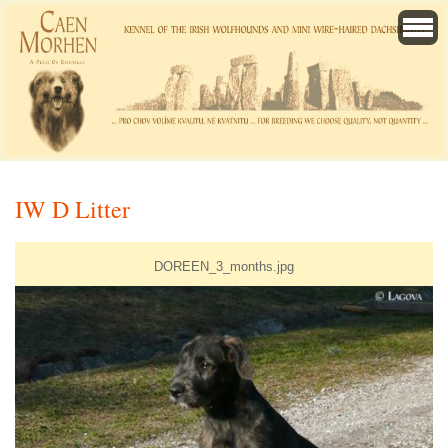
IW D Litter
DOREEN_3_months.jpg