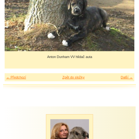
Anton Dunham VV hlídač auta
← Předchozí
Zpět do složky
Další →