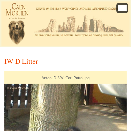
IW D Litter
Anton_D_VV_Car_Patrol.jpg