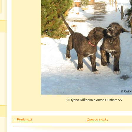
6,5 týdne Růženka a Anton Dunham VV
← Předchozí
Zpět do složky