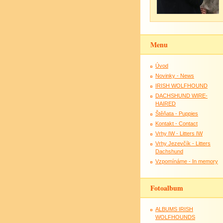
Menu
Úvod
Novinky - News
IRISH WOLFHOUND
DACHSHUND WIRE-
HAIRED
Štěňata - Puppies
Kontakt - Contact
Vrhy IW - Litters IW
Vrhy Jezevčík - Litters
Dachshund
Vzpomínáme - In memory
Fotoalbum
ALBUMS IRISH
WOLFHOUNDS