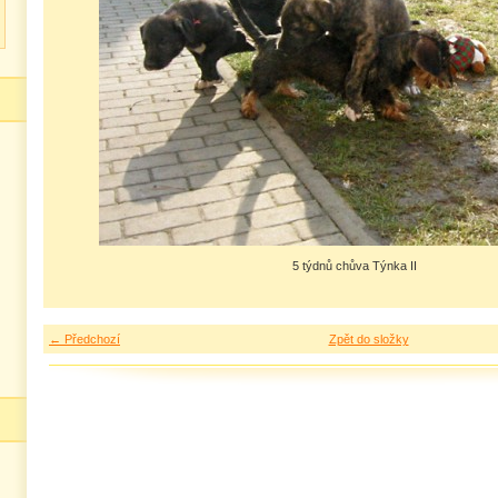
5 týdnů chůva Týnka II
← Předchozí
Zpět do složky