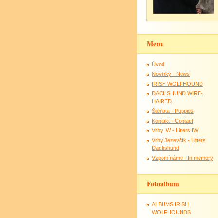
Menu
Úvod
Novinky - News
IRISH WOLFHOUND
DACHSHUND WIRE-
HAIRED
Štěňata - Puppies
Kontakt - Contact
Vrhy IW - Litters IW
Vrhy Jezevčík - Litters
Dachshund
Vzpomínáme - In memory
Fotoalbum
ALBUMS IRISH
WOLFHOUNDS