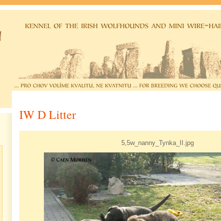
IW D Litter
5,5w_nanny_Tynka_II.jpg