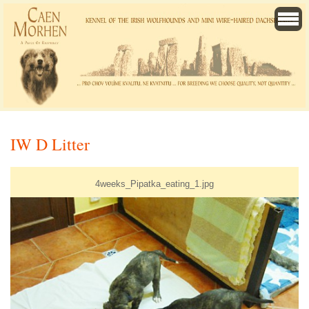
IW D Litter
4weeks_Pipatka_eating_1.jpg