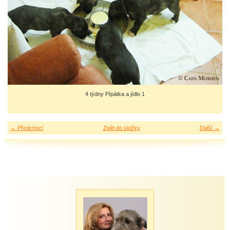
4 týdny Pípátka a jídlo 1
← Předchozí
Zpět do složky
Další →