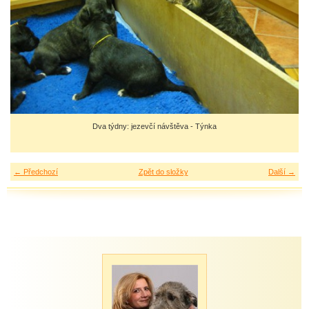
Dva týdny: jezevčí návštěva - Týnka
← Předchozí
Zpět do složky
Další →