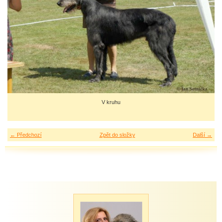
V kruhu
← Předchozí
Zpět do složky
Další →