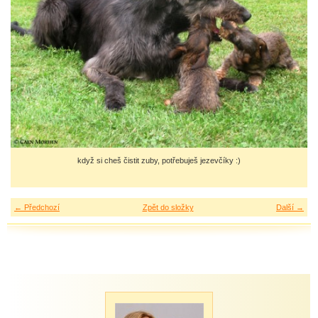
když si cheš čistit zuby, potřebuješ jezevčíky :)
← Předchozí
Zpět do složky
Další →