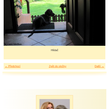
Hlídač
← Předchozí
Zpět do složky
Další →