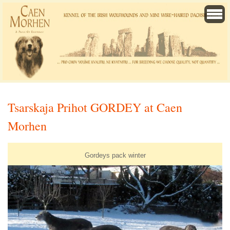
Tsarskaja Prihot GORDEY at Caen
Morhen
Gordeys pack winter