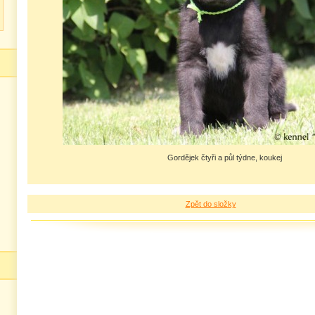
Gordějek čtyři a půl týdne, koukej
Zpět do složky