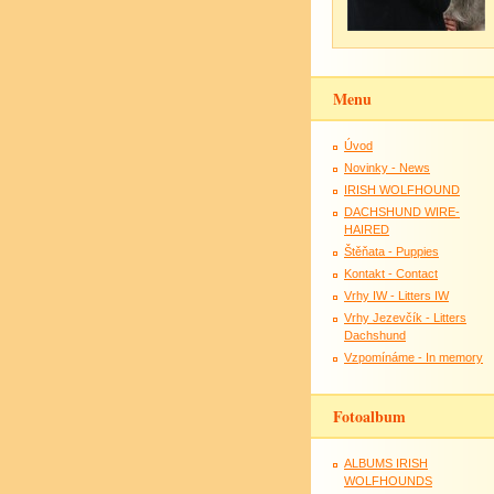
Menu
Úvod
Novinky - News
IRISH WOLFHOUND
DACHSHUND WIRE-
HAIRED
Štěňata - Puppies
Kontakt - Contact
Vrhy IW - Litters IW
Vrhy Jezevčík - Litters
Dachshund
Vzpomínáme - In memory
Fotoalbum
ALBUMS IRISH
WOLFHOUNDS