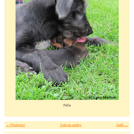
Péče
← Předchozí
Zpět do složky
Další →