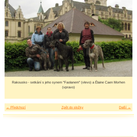
Rakousko - setkání s jeho synem "Faolanem" (vlevo) a Élaine Caen Morhen
(vpravo)
← Předchozí
Zpět do složky
Další →