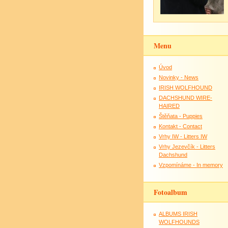
Menu
Úvod
Novinky - News
IRISH WOLFHOUND
DACHSHUND WIRE-
HAIRED
Štěňata - Puppies
Kontakt - Contact
Vrhy IW - Litters IW
Vrhy Jezevčík - Litters
Dachshund
Vzpomínáme - In memory
Fotoalbum
ALBUMS IRISH
WOLFHOUNDS