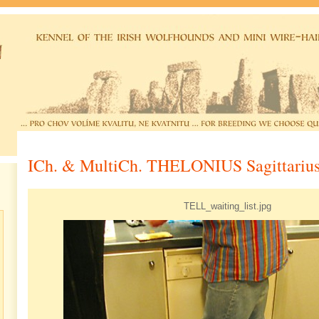
ICh. & MultiCh. THELONIUS Sagittariu
TELL_waiting_list.jpg