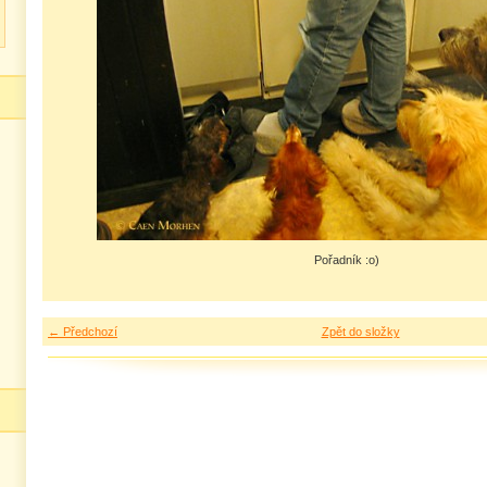
Pořadník :o)
← Předchozí
Zpět do složky