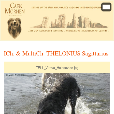
ICh. & MultiCh. THELONIUS Sagittarius
TELL_Vltava_Holesovice.jpg