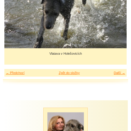
Vlatava v Holešovicích
← Předchozí
Zpět do složky
Další →