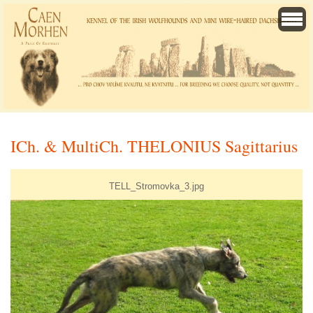
ICh. & MultiCh. THELONIUS Sagittarius
TELL_Stromovka_3.jpg