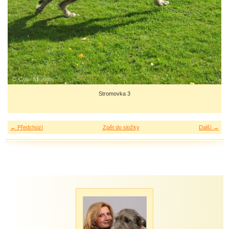
Stromovka 3
← Předchozí
Zpět do složky
Další →