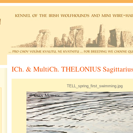
ICh. & MultiCh. THELONIUS Sagittariu
TELL_spring_first_swimming.jpg