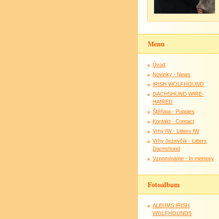
Menu
Úvod
Novinky - News
IRISH WOLFHOUND
DACHSHUND WIRE-
HAIRED
Štěňata - Puppies
Kontakt - Contact
Vrhy IW - Litters IW
Vrhy Jezevčík - Litters
Dachshund
Vzpomínáme - In memory
Fotoalbum
ALBUMS IRISH
WOLFHOUNDS