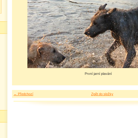
První jarní plavání
← Předchozí
Zpět do složky