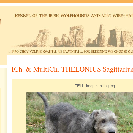
ICh. & MultiCh. THELONIUS Sagittariu
TELL_keep_smiling.jpg