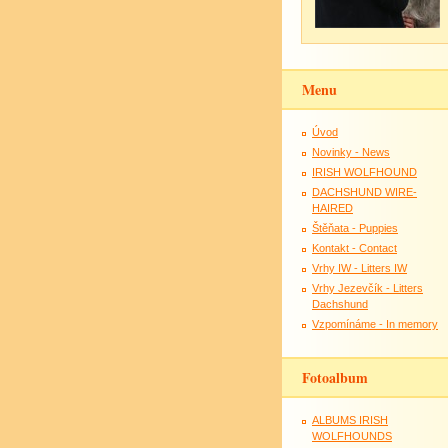
Menu
Úvod
Novinky - News
IRISH WOLFHOUND
DACHSHUND WIRE-
HAIRED
Štěňata - Puppies
Kontakt - Contact
Vrhy IW - Litters IW
Vrhy Jezevčík - Litters
Dachshund
Vzpomínáme - In memory
Fotoalbum
ALBUMS IRISH
WOLFHOUNDS