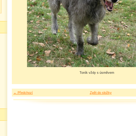
Toník vždy s úsměvem
← Předchozí
Zpět do složky