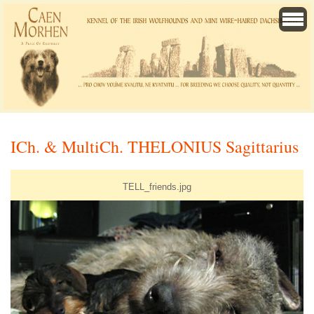
ICh. & MultiCh. THELONIUS Sagittarius
TELL_friends.jpg