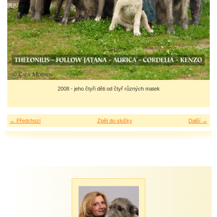
2008 - jeho čtyři děti od čtyř různých matek
← Předchozí
Zpět do složky
Další →