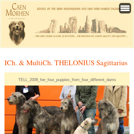
ICh. & MultiCh. THELONIUS Sagittarius
TELL_2008_her_four_puppies_from_four_different_dams