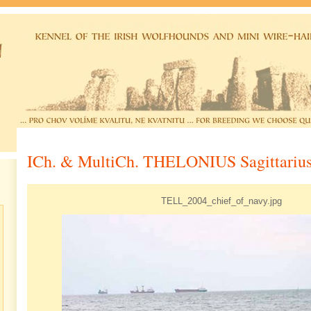
ICh. & MultiCh. THELONIUS Sagittariu
TELL_2004_chief_of_navy.jpg