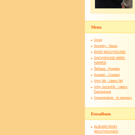
Menu
Úvod
Novinky - News
IRISH WOLFHOUND
DACHSHUND WIRE-
HAIRED
Štěňata - Puppies
Kontakt - Contact
Vrhy IW - Litters IW
Vrhy Jezevčík - Litters
Dachshund
Vzpomínáme - In memory
Fotoalbum
ALBUMS IRISH
WOLFHOUNDS