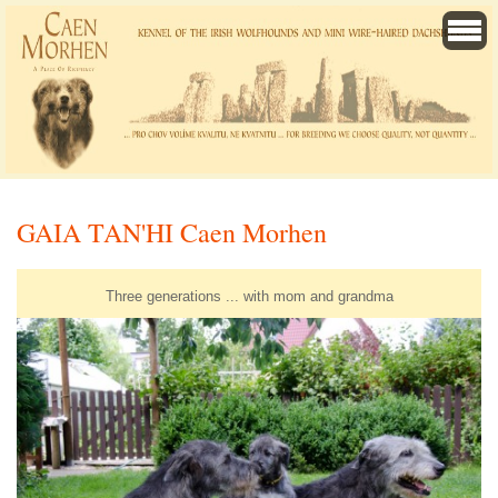
GAIA TAN'HI Caen Morhen
Three generations ... with mom and grandma