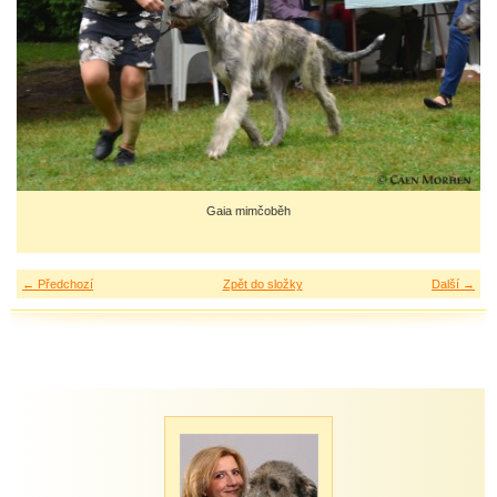
Gaia mimčoběh
← Předchozí
Zpět do složky
Další →