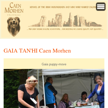
GAIA TAN'HI Caen Morhen
Gaia puppy-move