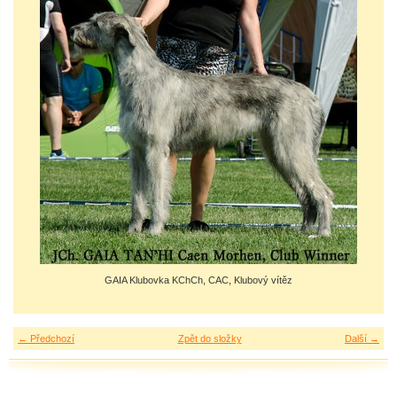
GAIA Klubovka KChCh, CAC, Klubový vítěz
← Předchozí
Zpět do složky
Další →