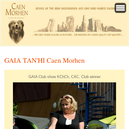
GAIA TAN'HI Caen Morhen
GAIA Club show KChCh, CAC, Club winner