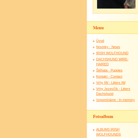
Menu
Úvod
Novinky - News
IRISH WOLFHOUND
DACHSHUND WIRE-
HAIRED
Štěňata - Puppies
Kontakt - Contact
Vrhy IW - Litters IW
Vrhy Jezevčík - Litters
Dachshund
Vzpomínáme - In memory
Fotoalbum
ALBUMS IRISH
WOLFHOUNDS