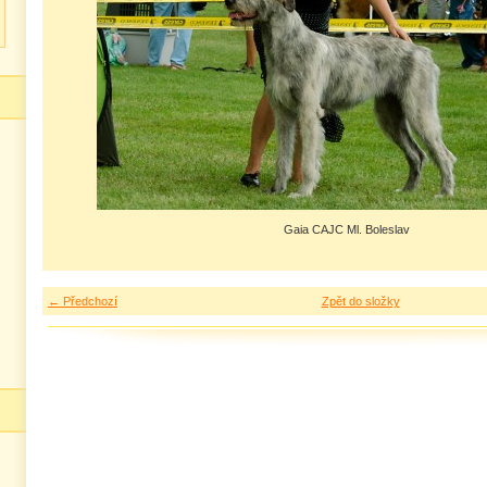
Gaia CAJC Ml. Boleslav
← Předchozí
Zpět do složky