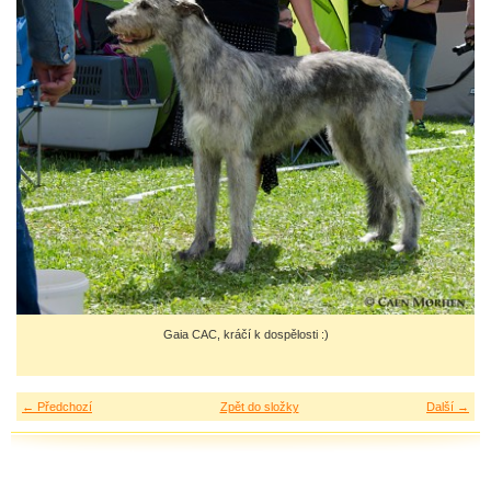
Gaia CAC, kráčí k dospělosti :)
← Předchozí
Zpět do složky
Další →