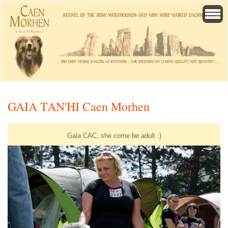
GAIA TAN'HI Caen Morhen
Gaia CAC, she come be adult :)