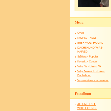
Menu
Úvod
Novinky - News
IRISH WOLFHOUND
DACHSHUND WIRE-
HAIRED
Štěňata - Puppies
Kontakt - Contact
Vrhy IW - Litters IW
Vrhy Jezevčík - Litters
Dachshund
Vzpomínáme - In memory
Fotoalbum
ALBUMS IRISH
WOLFHOUNDS