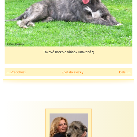
Takové horko a táááák unavená :)
← Předchozí
Zpět do složky
Další →