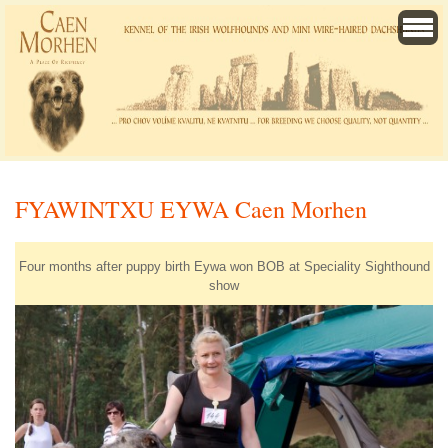
FYAWINTXU EYWA Caen Morhen
Four months after puppy birth Eywa won BOB at Speciality Sighthound
show