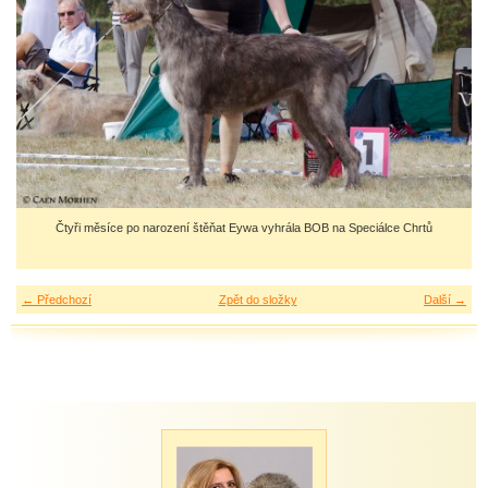
Čtyři měsíce po narození štěňat Eywa vyhrála BOB na Speciálce Chrtů
← Předchozí
Zpět do složky
Další →