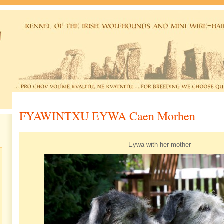
FYAWINTXU EYWA Caen Morhen
Eywa with her mother