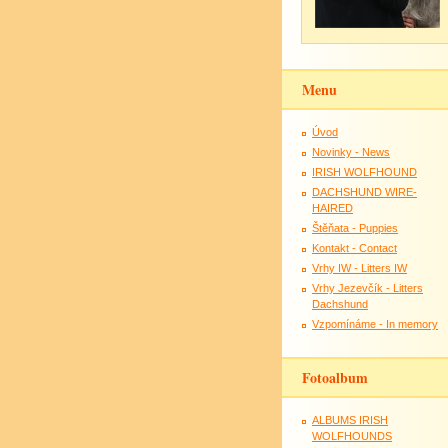
Menu
Úvod
Novinky - News
IRISH WOLFHOUND
DACHSHUND WIRE-
HAIRED
Štěňata - Puppies
Kontakt - Contact
Vrhy IW - Litters IW
Vrhy Jezevčík - Litters
Dachshund
Vzpomínáme - In memory
Fotoalbum
ALBUMS IRISH
WOLFHOUNDS