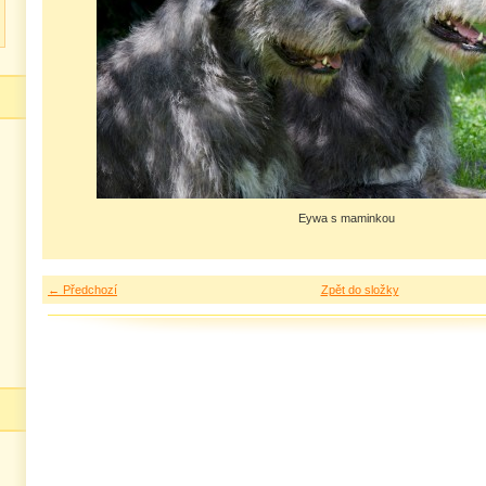
Eywa s maminkou
← Předchozí
Zpět do složky