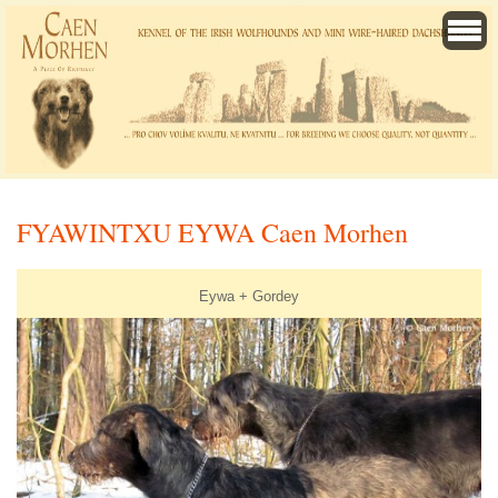
FYAWINTXU EYWA Caen Morhen
Eywa + Gordey