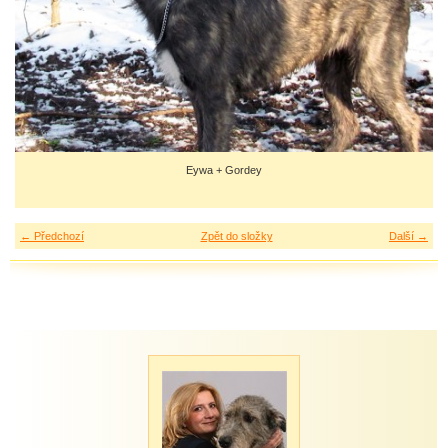
Eywa + Gordey
← Předchozí
Zpět do složky
Další →