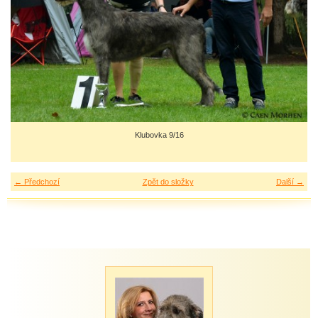
Klubovka 9/16
← Předchozí
Zpět do složky
Další →