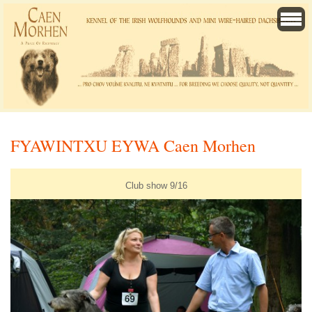
FYAWINTXU EYWA Caen Morhen
Club show 9/16