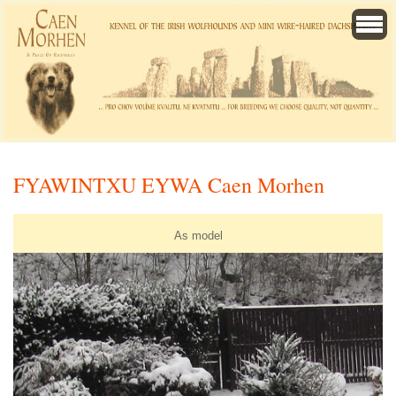
FYAWINTXU EYWA Caen Morhen
As model