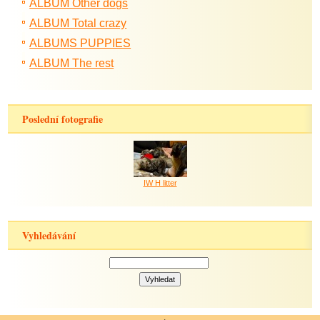
ALBUM Other dogs
ALBUM Total crazy
ALBUMS PUPPIES
ALBUM The rest
Poslední fotografie
IW H litter
Vyhledávání