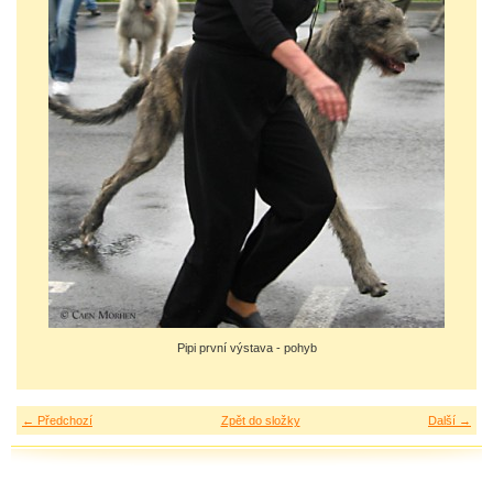
Pipi první výstava - pohyb
← Předchozí
Zpět do složky
Další →