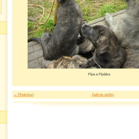
Pípa a Pípátka
← Předchozí
Zpět do složky