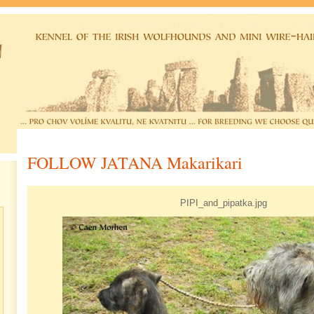
FOLLOW JATANA Makarikari
PIPI_and_pipatka.jpg