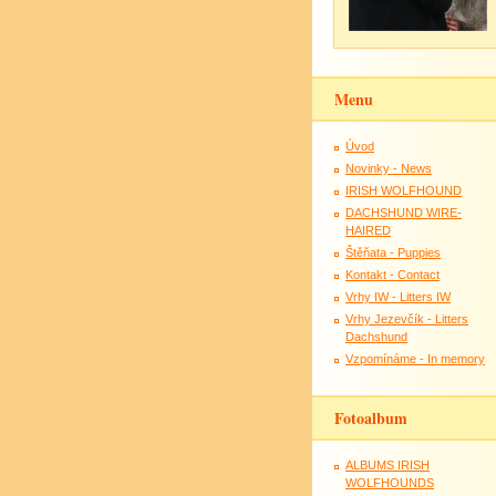
Menu
Úvod
Novinky - News
IRISH WOLFHOUND
DACHSHUND WIRE-
HAIRED
Štěňata - Puppies
Kontakt - Contact
Vrhy IW - Litters IW
Vrhy Jezevčík - Litters
Dachshund
Vzpomínáme - In memory
Fotoalbum
ALBUMS IRISH
WOLFHOUNDS