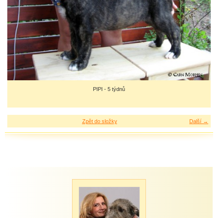
PIPI - 5 týdnů
Zpět do složky
Další →