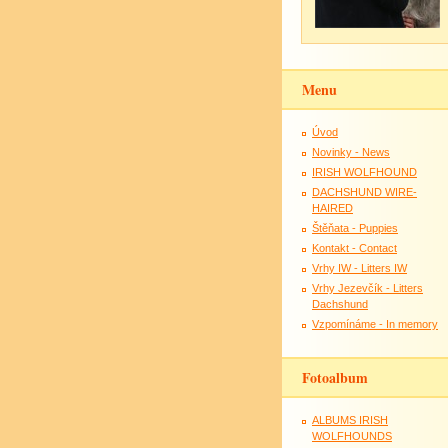
Menu
Úvod
Novinky - News
IRISH WOLFHOUND
DACHSHUND WIRE-
HAIRED
Štěňata - Puppies
Kontakt - Contact
Vrhy IW - Litters IW
Vrhy Jezevčík - Litters
Dachshund
Vzpomínáme - In memory
Fotoalbum
ALBUMS IRISH
WOLFHOUNDS