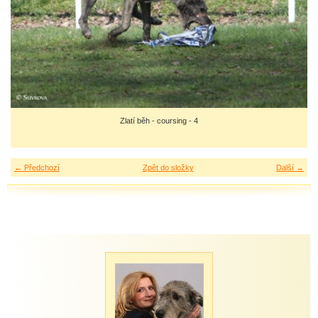
Zlatí běh - coursing - 4
← Předchozí
Zpět do složky
Další →