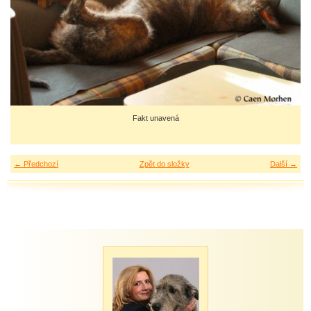
Fakt unavená
← Předchozí
Zpět do složky
Další →