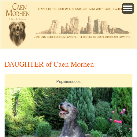
DAUGHTER of Caen Morhen
Pupiiiiieeeees