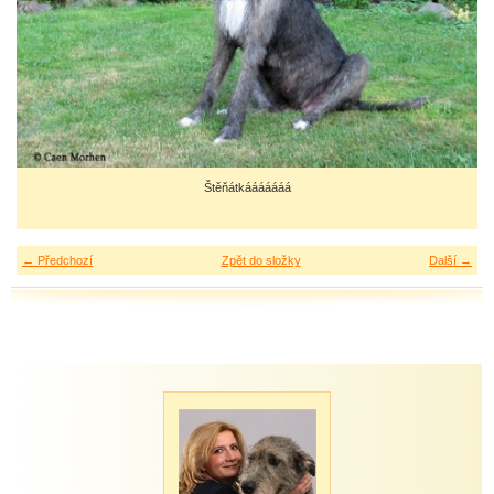
Štěňátkááááááá
← Předchozí
Zpět do složky
Další →