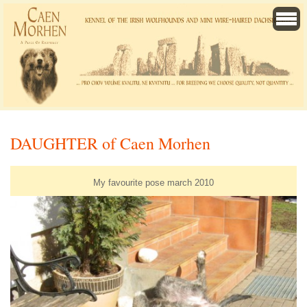
DAUGHTER of Caen Morhen
My favourite pose march 2010