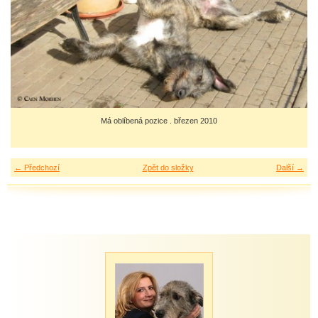
Má oblíbená pozice . březen 2010
← Předchozí
Zpět do složky
Další →