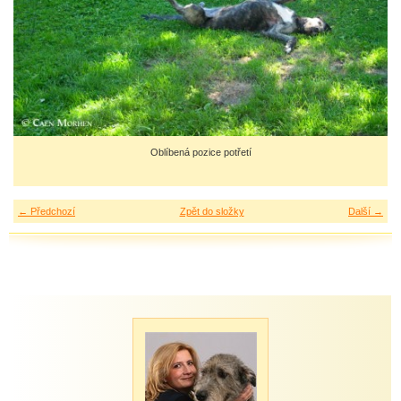
Oblíbená pozice potřetí
← Předchozí
Zpět do složky
Další →