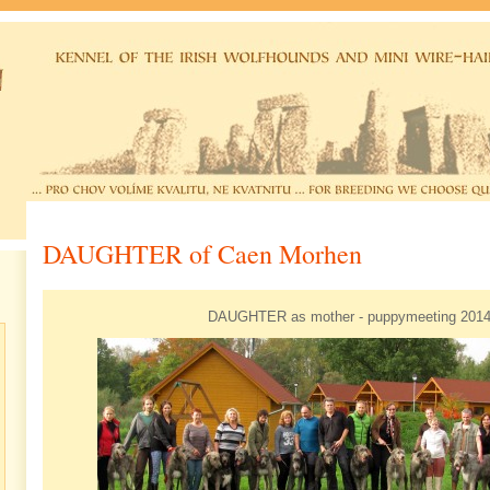
DAUGHTER of Caen Morhen
DAUGHTER as mother - puppymeeting 201