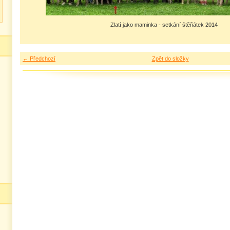
Zlatí jako maminka - setkání štěňátek 2014
← Předchozí
Zpět do složky