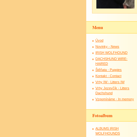
Menu
Úvod
Novinky - News
IRISH WOLFHOUND
DACHSHUND WIRE-
HAIRED
Štěňata - Puppies
Kontakt - Contact
Vrhy IW - Litters IW
Vrhy Jezevčík - Litters
Dachshund
Vzpomínáme - In memory
Fotoalbum
ALBUMS IRISH
WOLFHOUNDS