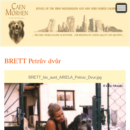
BRETT Petrův dvůr
BRETT_his_aunt_ARIELA_Petruv_Dvur.jpg