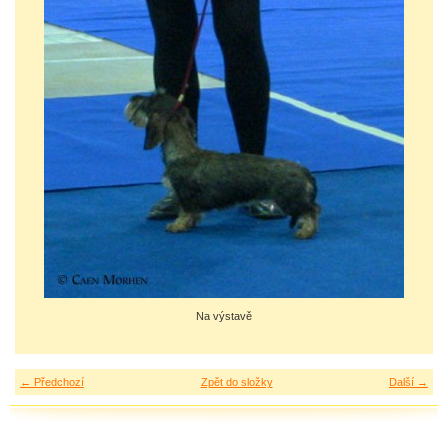
Na výstavě
← Předchozí
Zpět do složky
Další →