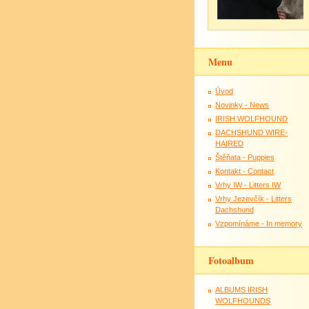
Menu
Úvod
Novinky - News
IRISH WOLFHOUND
DACHSHUND WIRE-
HAIRED
Štěňata - Puppies
Kontakt - Contact
Vrhy IW - Litters IW
Vrhy Jezevčík - Litters
Dachshund
Vzpomínáme - In memory
Fotoalbum
ALBUMS IRISH
WOLFHOUNDS