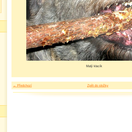
Malý klacík
← Předchozí
Zpět do složky