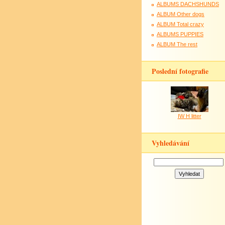
ALBUMS DACHSHUNDS
ALBUM Other dogs
ALBUM Total crazy
ALBUMS PUPPIES
ALBUM The rest
Poslední fotografie
IW H litter
Vyhledávání