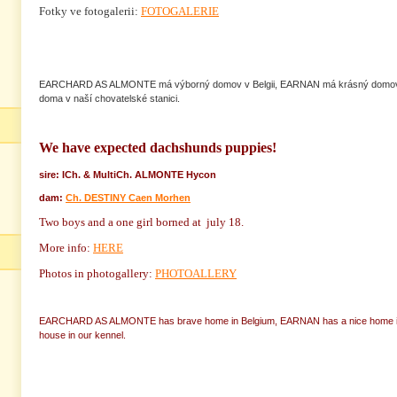
Fotky ve fotogalerii:
FOTOGALERIE
EARCHARD AS ALMONTE má výborný domov v Belgii, EARNAN má krásný domov 
doma v naší chovatelské stanici.
We have expected dachshunds puppies!
sire: ICh. & MultiCh. ALMONTE Hycon
dam:
Ch. DESTINY Caen Morhen
Two boys and a one girl borned at july 18.
More info:
HERE
Photos in photogallery:
PHOTOALLERY
EARCHARD AS ALMONTE has brave home in Belgium, EARNAN has a nice home in 
house in our kennel.