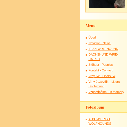
Menu
Úvod
Novinky - News
IRISH WOLFHOUND
DACHSHUND WIRE-
HAIRED
Štěňata - Puppies
Kontakt - Contact
Vrhy IW - Litters IW
Vrhy Jezevčík - Litters
Dachshund
Vzpomínáme - In memory
Fotoalbum
ALBUMS IRISH
WOLFHOUNDS