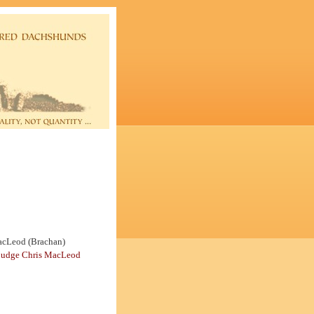
acLeod (Brachan)
judge Chris MacLeod