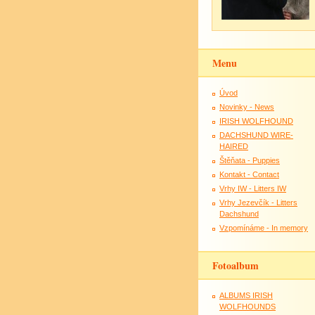
Menu
Úvod
Novinky - News
IRISH WOLFHOUND
DACHSHUND WIRE-
HAIRED
Štěňata - Puppies
Kontakt - Contact
Vrhy IW - Litters IW
Vrhy Jezevčík - Litters
Dachshund
Vzpomínáme - In memory
Fotoalbum
ALBUMS IRISH
WOLFHOUNDS