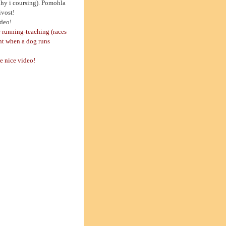
hy i coursing). Pomohla
ivost!
deo!
e running-teaching (races
ant when a dog runs
e nice video!