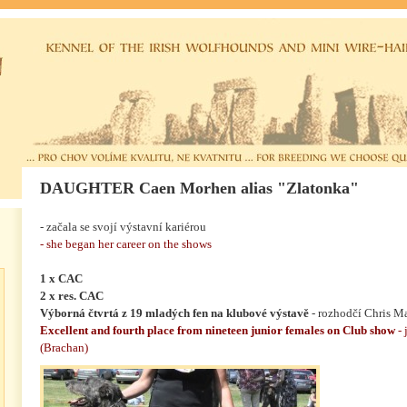
DAUGHTER Caen Morhen alias "Zlatonka"
- začala se svojí výstavní kariérou
- she began her career on the shows
1 x CAC
2 x res. CAC
Výborná čtvrtá z 19 mladých fen na klubové výstavě
- rozhodčí Chris M
Excellent and fourth place from nineteen junior females on Club show
- 
(Brachan)