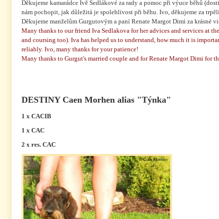
Děkujeme kamarádce Ivě Sedlákové za rady a pomoc při výuce běhů (dosti
nám pochopit, jak důležitá je spolehlivost při běhu. Ivo, děkujeme za trpěl
Děkujeme manželům Gurgutovým a paní Renate Margot Dimi za krásné vi
Many thanks to our friend Iva Sedlakova for her advices and services at th
and coursing too). Iva has helped us to understand, how much it is import
reliably. Ivo, many thanks for your patience!
Many thanks to Gurgut's married couple and for Renate Margot Dimi for th
DESTINY Caen Morhen alias "Týnka"
1 x CACIB
1 x CAC
2 x res. CAC