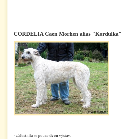
CORDELIA Caen Morhen alias "Kordulka"
- zúčastnila se pouze
dvou
výstav: