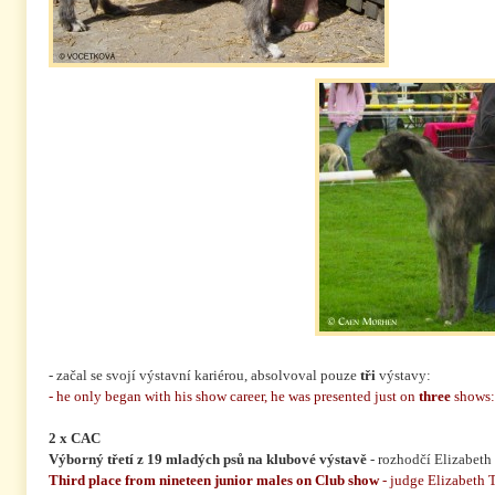
- začal se svojí výstavní kariérou, absolvoval pouze
tři
výstavy:
- he only began with his show career, he was presented just on
three
shows:
2 x CAC
Výborný třetí z 19 mladých psů na klubové výstavě
- rozhodčí Elizabeth
Third place from nineteen junior males on Club show
- judge Elizabeth 