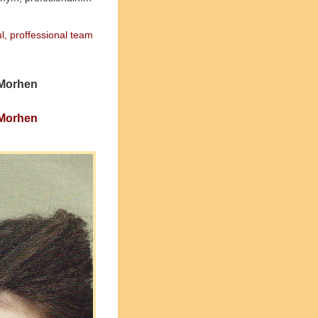
ul, proffessional team
 Morhen
 Morhen