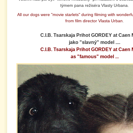
týmem pana režiséra Vlasty Urbana.
All our dogs were "movie starlets" during filming with wonderf
from film director Vlasta Urban
.
C.I.B. Tsarskaja Prihot GORDEY at Caen
jako "slavný" model ....
C.I.B. Tsarskaja Prihot GORDEY at Caen
as "famous" model ...