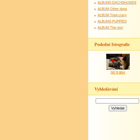
ALBUMS DACHSHUNDS
ALBUM Other dogs
ALBUM Total crazy
ALBUMS PUPPIES
ALBUM The rest
Poslední fotografie
IW H litter
Vyhledávání