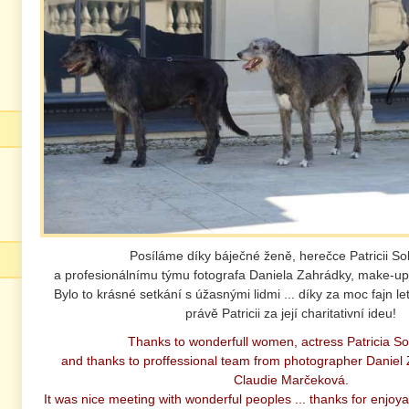
Posíláme díky báječné ženě, herečce Patricii So
a profesionálnímu týmu fotografa Daniela Zahrádky, make-u
Bylo to krásné setkání s úžasnými lidmi ... díky za moc fajn let
právě Patricii za její charitativní ideu!
Thanks to wonderfull women, actress Patricia So
and thanks to proffessional team from photographer Danie
Claudie Marčeková.
It was nice meeting with wonderful peoples ... thanks for enjo