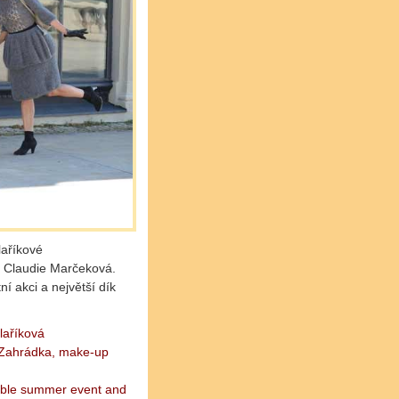
laříkové
p Claudie Marčeková.
ní akci a největší dík
laříková
l Zahrádka, make-up
yable summer event and