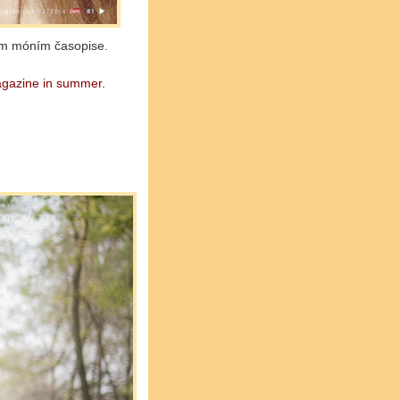
ém móním časopise.
agazine in summer.