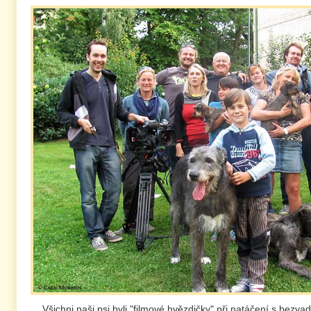
Všichni naši psi byli "filmové hvězdičky" při natáčení s bezv