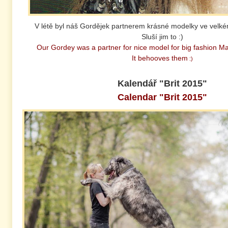
V létě byl náš Gordějek partnerem krásné modelky ve velk
Sluší jim to :)
Our Gordey was a partner for nice model for big fashion M
It behooves them
:)
Kalendář "Brit 2015"
Calendar "Brit 2015"