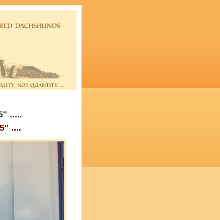
 .....
" ....