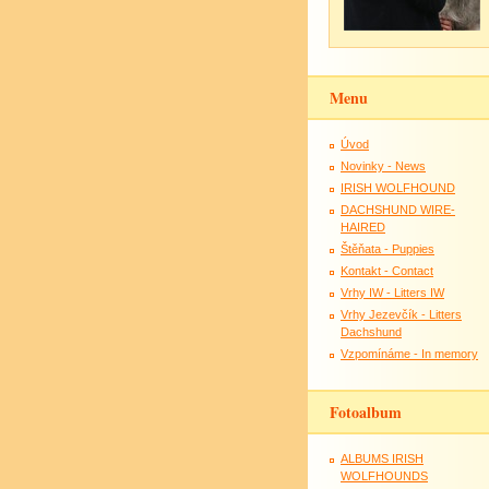
Menu
Úvod
Novinky - News
IRISH WOLFHOUND
DACHSHUND WIRE-
HAIRED
Štěňata - Puppies
Kontakt - Contact
Vrhy IW - Litters IW
Vrhy Jezevčík - Litters
Dachshund
Vzpomínáme - In memory
Fotoalbum
ALBUMS IRISH
WOLFHOUNDS