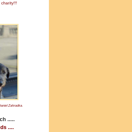
charity!!!
 Daniel Zahradka.
 .....
s ....