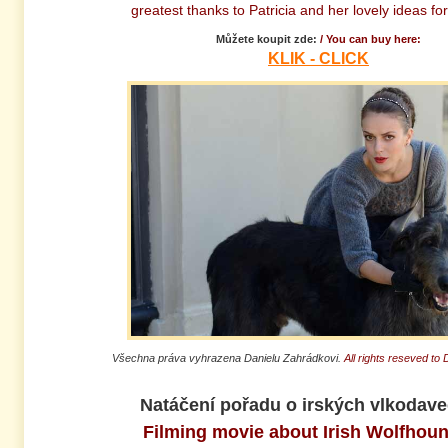
greatest thanks to Patricia and her lovely ideas for 
Můžete koupit zde:
/ You can buy here:
KLIK - CLICK
Všechna práva vyhrazena Danielu Zahrádkovi.
All rights reseved to
Natáčení pořadu o irských vlkodavech
Filming movie about Irish Wolfhound