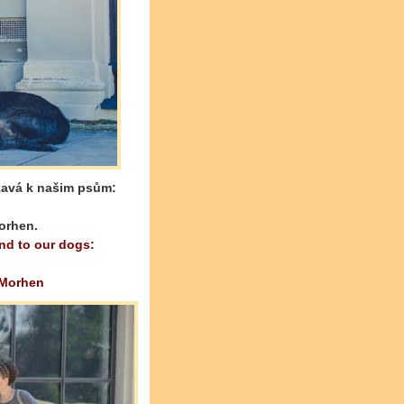
kavá k našim psům:
orhen.
nd to our dogs:
 Morhen