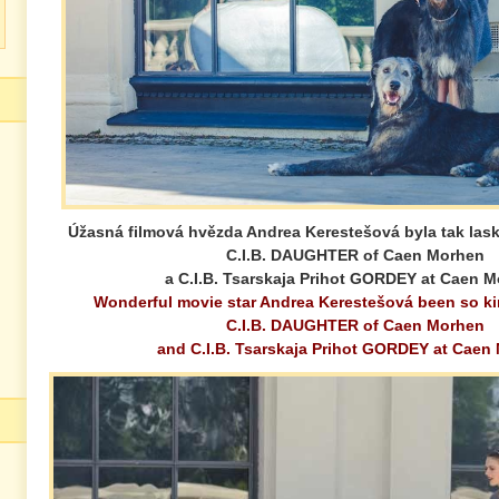
Úžasná filmová hvězda Andrea Kerestešová byla tak las
C.I.B. DAUGHTER of Caen Morhen
a C.I.B. Tsarskaja Prihot GORDEY at Caen M
Wonderful movie star Andrea Kerestešová been so ki
C.I.B. DAUGHTER of Caen Morhen
and C.I.B. Tsarskaja Prihot GORDEY at Caen